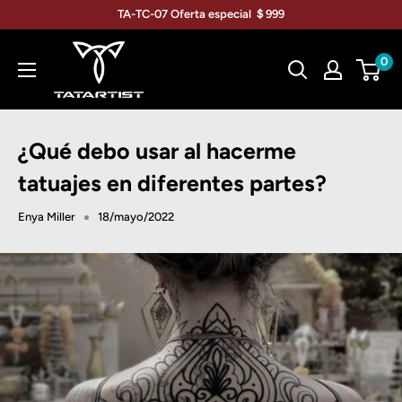
Ir
TA-TC-07 Oferta especial ＄999
directamente
TATARTIST
al
0
Tattoo
contenido
Furniture
¿Qué debo usar al hacerme
tatuajes en diferentes partes?
Enya Miller
18/mayo/2022